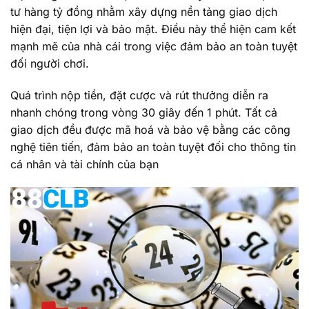
tư hàng tỷ đồng nhằm xây dựng nền tảng giao dịch
hiện đại, tiện lợi và bảo mật. Điều này thể hiện cam kết
mạnh mẽ của nhà cái trong việc đảm bảo an toàn tuyệt
đối người chơi.
Quá trình nộp tiền, đặt cược và rút thưởng diễn ra
nhanh chóng trong vòng 30 giây đến 1 phút. Tất cả
giao dịch đều được mã hoá và bảo vệ bằng các công
nghệ tiên tiến, đảm bảo an toàn tuyệt đối cho thông tin
cá nhân và tài chính của bạn