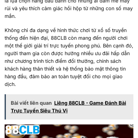
là lựa chọn hàng đầu dành cho những ai đam mê may
rủi và yêu thích cảm giác hồi hộp từ những con số may
mắn.
Không chỉ đa dạng về hình thức chơi từ xổ số truyền
thống đến hiện đại, 88CLB còn mang đến người chơi
một thế giới giải trí trực tuyến phong phú. Bên cạnh đó,
người tham gia còn được hưởng nhiều ưu đãi hấp dẫn
như chương trình tích điểm đổi thưởng, chính sách
khách hàng thân thiết và hệ thống bảo mật thông tin
hàng đầu, đảm bảo an toàn tuyệt đối cho mọi giao
dịch.
Bài viết liên quan
Liêng 88CLB - Game Đánh Bài
Trực Tuyến Siêu Thú Vị