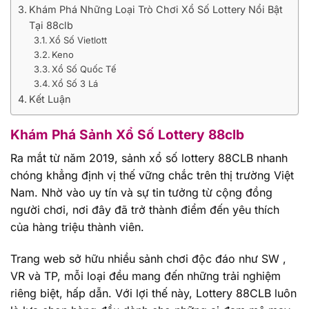
Khám Phá Những Loại Trò Chơi Xổ Số Lottery Nổi Bật
Tại 88clb
Xổ Số Vietlott
Keno
Xổ Số Quốc Tế
Xổ Số 3 Lá
Kết Luận
Khám Phá Sảnh Xổ Số Lottery 88clb
Ra mắt từ năm 2019, sảnh
xổ số lottery
88CLB nhanh
chóng khẳng định vị thế vững chắc trên thị trường Việt
Nam. Nhờ vào uy tín và sự tin tưởng từ cộng đồng
người chơi, nơi đây đã trở thành điểm đến yêu thích
của hàng triệu thành viên.
Trang web sở hữu nhiều sảnh chơi độc đáo như SW ,
VR và TP, mỗi loại đều mang đến những trải nghiệm
riêng biệt, hấp dẫn. Với lợi thế này, Lottery 88CLB luôn