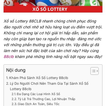
Xổ số Lottery
88CLB nhanh chóng chinh phục đông
đảo người chơi nhờ sở hữu hàng loạt ưu điểm vượt trội.
Không chỉ mang lại cơ hội giải trí hấp dẫn, sản phẩm
này còn giúp bạn tạo ra nguồn thu nhập đáng mơ ước
với những phần thưởng giá trị cực lớn. Vậy điều gì đã
làm nên sức hút đặc biệt của sân chơi này? Hãy cùng
88clb
khám phá những tính năng nổi bật ngay sau đây!
Nội dung
Khám Phá Sảnh Xổ Số Lottery 88clb
Lý Do Người Chơi Nên Tham Gia Tại Sảnh Xổ Số
Lottery 88clb
Đa Dạng Các Loại Hình Xổ Số
Tỷ Lệ Trả Thưởng Cao, Lợi Nhuận Thấp
Giao Dịch An Toàn, Siêu Tốc