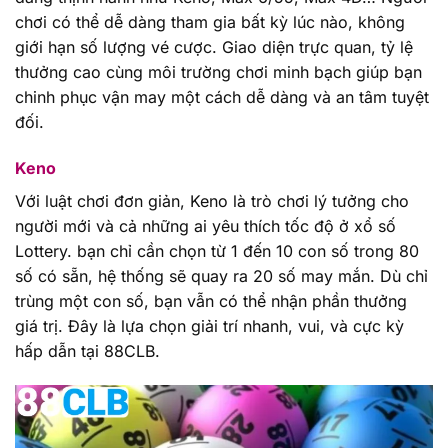
chơi có thể dễ dàng tham gia bất kỳ lúc nào, không
giới hạn số lượng vé cược. Giao diện trực quan, tỷ lệ
thưởng cao cùng môi trường chơi minh bạch giúp bạn
chinh phục vận may một cách dễ dàng và an tâm tuyệt
đối.
Keno
Với luật chơi đơn giản, Keno là trò chơi lý tưởng cho
người mới và cả những ai yêu thích tốc độ ở
xổ số
Lottery
. bạn chỉ cần chọn từ 1 đến 10 con số trong 80
số có sẵn, hệ thống sẽ quay ra 20 số may mắn. Dù chỉ
trùng một con số, bạn vẫn có thể nhận phần thưởng
giá trị. Đây là lựa chọn giải trí nhanh, vui, và cực kỳ
hấp dẫn tại 88CLB.