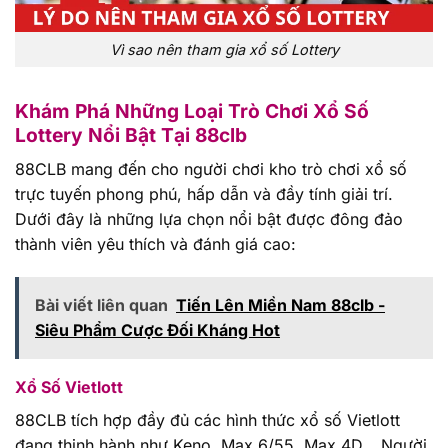
Vì sao nên tham gia xổ số Lottery
Khám Phá Những Loại Trò Chơi Xổ Số
Lottery Nổi Bật Tại 88clb
88CLB mang đến cho người chơi kho trò chơi xổ số
trực tuyến phong phú, hấp dẫn và đầy tính giải trí.
Dưới đây là những lựa chọn nổi bật được đông đảo
thành viên yêu thích và đánh giá cao:
Bài viết liên quan
Tiến Lên Miền Nam 88clb -
Siêu Phẩm Cược Đối Kháng Hot
Xổ Số Vietlott
88CLB tích hợp đầy đủ các hình thức xổ số Vietlott
đang thịnh hành như Keno, Max 6/55, Max 4D… Người