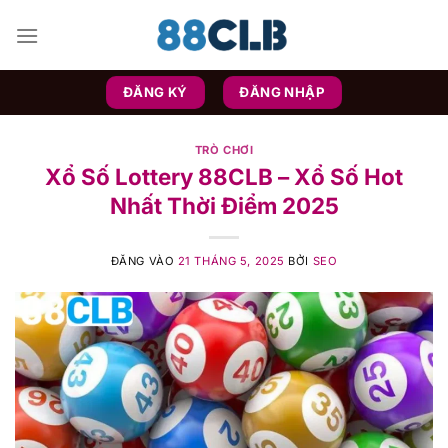
Bỏ
qua
nội
dung
ĐĂNG KÝ
ĐĂNG NHẬP
TRÒ CHƠI
Xổ Số Lottery 88CLB – Xổ Số Hot
Nhất Thời Điểm 2025
ĐĂNG VÀO
21 THÁNG 5, 2025
BỞI
SEO