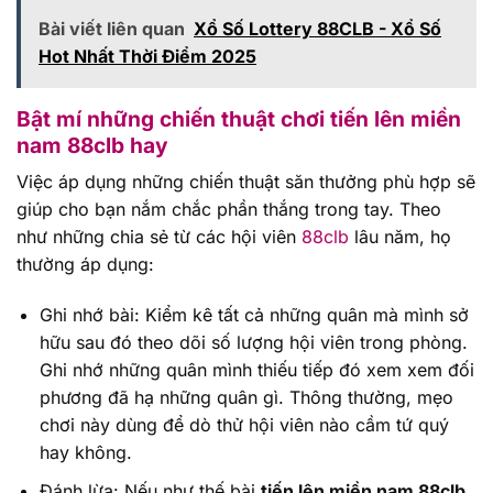
Bài viết liên quan
Xổ Số Lottery 88CLB - Xổ Số
Hot Nhất Thời Điểm 2025
Bật mí những chiến thuật chơi tiến lên miền
nam 88clb hay
Việc áp dụng những chiến thuật săn thưởng phù hợp sẽ
giúp cho bạn nắm chắc phần thắng trong tay. Theo
như những chia sẻ từ các hội viên
88clb
lâu năm, họ
thường áp dụng:
Ghi nhớ bài: Kiểm kê tất cả những quân mà mình sở
hữu sau đó theo dõi số lượng hội viên trong phòng.
Ghi nhớ những quân mình thiếu tiếp đó xem xem đối
phương đã hạ những quân gì. Thông thường, mẹo
chơi này dùng để dò thử hội viên nào cầm tứ quý
hay không.
Đánh lừa: Nếu như thế bài
tiến lên miền nam 88clb