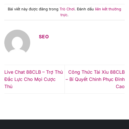
Bài viết này được đăng trong
Trò Chơi
. Đánh dấu
liên kết thường
trực
.
SEO
Live Chat 88CLB – Trợ Thủ
Công Thức Tài Xỉu 88CLB
Đắc Lực Cho Mọi Cược
– Bí Quyết Chinh Phục Đỉnh
Thủ
Cao