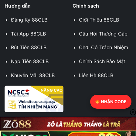
Hướng dẫn
Chính sách
Đăng Ký 88CLB
Giới Thiệu 88CLB
Tải App 88CLB
Câu Hỏi Thường Gặp
Rút Tiền 88CLB
Chơi Có Trách Nhiệm
Nạp Tiền 88CLB
Chính Sách Bảo Mật
Khuyến Mãi 88CLB
Liên Hệ 88CLB
NHẬN CODE