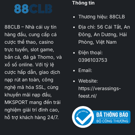
Thông tin
Thương hiệu: 88CLB
Địa chỉ: 56 Cái Tắt, An
88CLB
– Nhà cái uy tín
Đông, An Dương, Hải
hàng đầu, cung cấp cá
Phòng, Việt Nam
cược thể thao, casino
trực tuyến, slot game,
Điện thoại:
bắn cá, đá gà Thomo, và
0396103753
xổ số online. Với tỷ lệ
Email:
cược hấp dẫn, giao dịch
nạp rút an toàn, công
Website:
nghệ mã hóa SSL, cùng
https://verassings-
khuyến mãi nạp đầu,
feest.nl/
MKSPORT mang đến trải
nghiệm giải trí đỉnh cao,
hỗ trợ khách hàng 24/7.