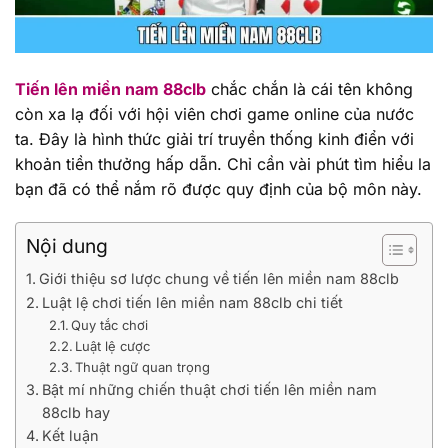
Tiến lên miền nam 88clb
chắc chắn là cái tên không
còn xa lạ đối với hội viên chơi game online của nước
ta. Đây là hình thức giải trí truyền thống kinh điển với
khoản tiền thưởng hấp dẫn. Chỉ cần vài phút tìm hiểu la
bạn đã có thể nắm rõ được quy định của bộ môn này.
Nội dung
Giới thiệu sơ lược chung về tiến lên miền nam 88clb
Luật lệ chơi tiến lên miền nam 88clb chi tiết
Quy tắc chơi
Luật lệ cược
Thuật ngữ quan trọng
Bật mí những chiến thuật chơi tiến lên miền nam
88clb hay
Kết luận