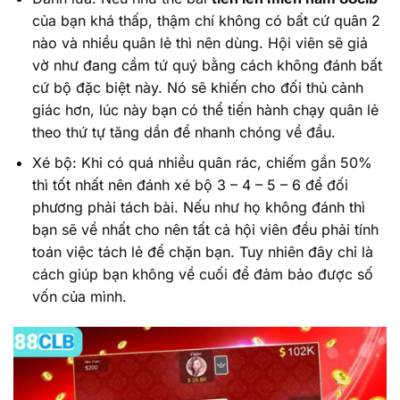
của bạn khá thấp, thậm chí không có bất cứ quân 2
nào và nhiều quân lẻ thì nên dùng. Hội viên sẽ giả
vờ như đang cầm tứ quý bằng cách không đánh bất
cứ bộ đặc biệt này. Nó sẽ khiến cho đối thủ cảnh
giác hơn, lúc này bạn có thể tiến hành chạy quân lẻ
theo thứ tự tăng dần để nhanh chóng về đầu.
Xé bộ: Khi có quá nhiều quân rác, chiếm gần 50%
thì tốt nhất nên đánh xé bộ 3 – 4 – 5 – 6 để đối
phương phải tách bài. Nếu như họ không đánh thì
bạn sẽ về nhất cho nên tất cả hội viên đều phải tính
toán việc tách lẻ để chặn bạn. Tuy nhiên đây chỉ là
cách giúp bạn không về cuối để đảm bảo được số
vốn của mình.