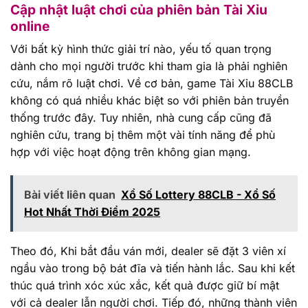
Cập nhật luật chơi của phiên bản Tài Xỉu
online
Với bất kỳ hình thức giải trí nào, yếu tố quan trọng
dành cho mọi người trước khi tham gia là phải nghiên
cứu, nắm rõ luật chơi. Về cơ bản,
game Tài Xỉu 88CLB
không có quá nhiều khác biệt so với phiên bản truyền
thống trước đây. Tuy nhiên, nhà cung cấp cũng đã
nghiên cứu, trang bị thêm một vài tính năng để phù
hợp với việc hoạt động trên không gian mạng.
Bài viết liên quan
Xổ Số Lottery 88CLB - Xổ Số
Hot Nhất Thời Điểm 2025
Theo đó, Khi bắt đầu ván mới, dealer sẽ đặt 3 viên xí
ngầu vào trong bộ bát đĩa và tiến hành lắc. Sau khi kết
thúc quá trình xóc xúc xắc, kết quả được giữ bí mật
với cả dealer lẫn người chơi. Tiếp đó, những thành viên